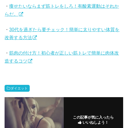
・
痩せたいならまず筋トレをしろ！有酸素運動はそれか
らだ。
・
30代を過ぎたら要チェック！簡単に太りやすい体質を
改善する方法
・
筋肉の付け方！初心者が正しい筋トレで簡単に肉体改
造するコツ
ダイエット
この記事が気に入ったら
いいねしよう！