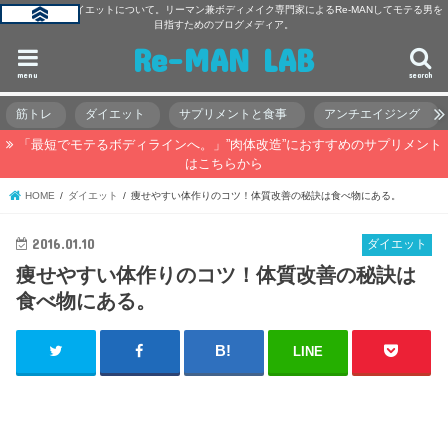
主に筋トレ・ダイエットについて。リーマン兼ボディメイク専門家によるRe-MANしてモテる男を
目指すためのブログメディア。
Re-MAN LAB
menu
search
筋トレ
ダイエット
サプリメントと食事
アンチエイジング
「最短でモテるボディラインへ。」”肉体改造”におすすめのサプリメント
はこちらから
HOME
ダイエット
痩せやすい体作りのコツ！体質改善の秘訣は食べ物にある。
2016.01.10
ダイエット
痩せやすい体作りのコツ！体質改善の秘訣は
食べ物にある。
LINE