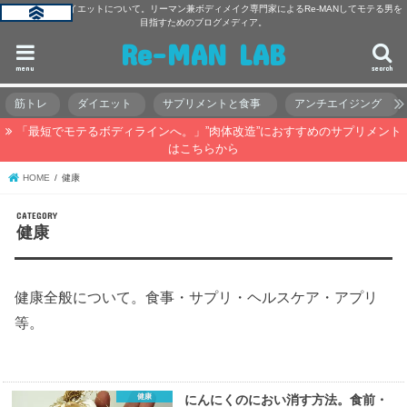
主に筋トレ・ダイエットについて。リーマン兼ボディメイク専門家によるRe-MANしてモテる男を
目指すためのブログメディア。
Re-MAN LAB
menu
search
筋トレ
ダイエット
サプリメントと食事
アンチエイジング
「最短でモテるボディラインへ。」”肉体改造”におすすめのサプリメント
はこちらから
HOME
健康
健康
健康全般について。食事・サプリ・ヘルスケア・アプリ
等。
健康
にんにくのにおい消す方法。食前・