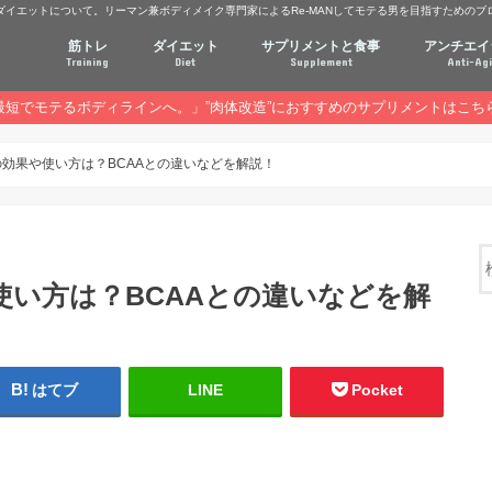
ダイエットについて。リーマン兼ボディメイク専門家によるRe-MANしてモテる男を目指すためのブ
筋トレ
ダイエット
サプリメントと食事
アンチエイ
Training
Diet
Supplement
Anti-Ag
最短でモテるボディラインへ。」”肉体改造”におすすめのサプリメントはこち
の効果や使い方は？BCAAとの違いなどを解説！
使い方は？BCAAとの違いなどを解
はてブ
LINE
Pocket