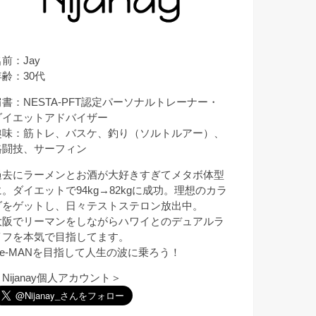
前：Jay
年齢：30代
肩書：NESTA-PFT認定パーソナルトレーナー・
ダイエットアドバイザー
趣味：筋トレ、バスケ、釣り（ソルトルアー）、
格闘技、サーフィン
過去にラーメンとお酒が大好きすぎてメタボ体型
に。ダイエットで94kg→82kgに成功。理想のカラ
ダをゲットし、日々テストステロン放出中。
大阪でリーマンをしながらハワイとのデュアルラ
イフを本気で目指してます。
Re-MANを目指して人生の波に乗ろう！
Nijanay個人アカウント＞