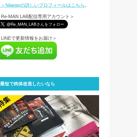
＞＞Nijanayの詳しいプロフィールは
こちら
。
＜Re-MAN LAB配信専用アカウント＞
＜LINEで更新情報をお届け＞
最短で肉体改造したいなら