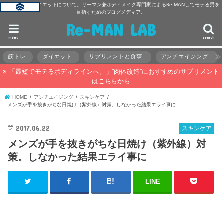
主に筋トレ・ダイエットについて。リーマン兼ボディメイク専門家によるRe-MANしてモテる男を
目指すためのブログメディア。
Re-MAN LAB
menu
search
筋トレ
ダイエット
サプリメントと食事
アンチエイジング
「最短でモテるボディラインへ。」”肉体改造”におすすめのサプリメント
はこちらから
HOME
アンチエイジング
スキンケア
メンズが手を抜きがちな日焼け（紫外線）対策。しなかった結果エライ事に
2017.06.22
スキンケア
メンズが手を抜きがちな日焼け（紫外線）対
策。しなかった結果エライ事に
LINE