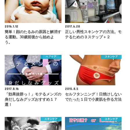
2016.1.12
2017.6.28
簡単！顔のたるみの原因と解消す
正しい男性スキンケアの方法。モ
る運動。30歳前後から始めよ
テるための３ステップ＋２
う。
ヘアケア
スキンケア
2017.8.16
2015.8.5
「効果抜群っ！」モテるメンズの
セルフタンニング！日焼けしない
身だしなみグッズおすすめ１７
でたった１日で小麦肌を作る方法
選！
スキンケア
スキンケア