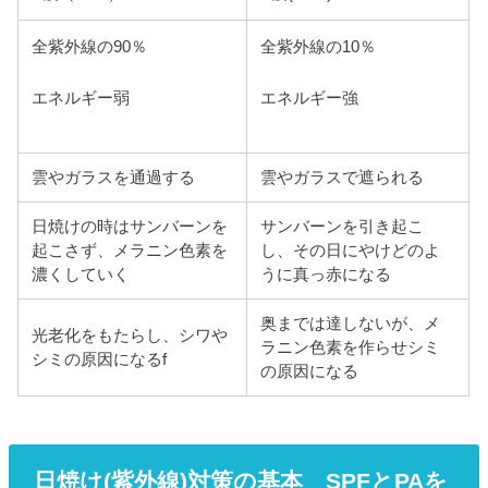
全紫外線の90％
全紫外線の10％
エネルギー弱
エネルギー強
雲やガラスを通過する
雲やガラスで遮られる
日焼けの時はサンバーンを
サンバーンを引き起こ
起こさず、メラニン色素を
し、その日にやけどのよ
濃くしていく
うに真っ赤になる
奥までは達しないが、メ
光老化をもたらし、シワや
ラニン色素を作らせシミ
シミの原因になるf
の原因になる
日焼け(紫外線)対策の基本 SPFとPAを