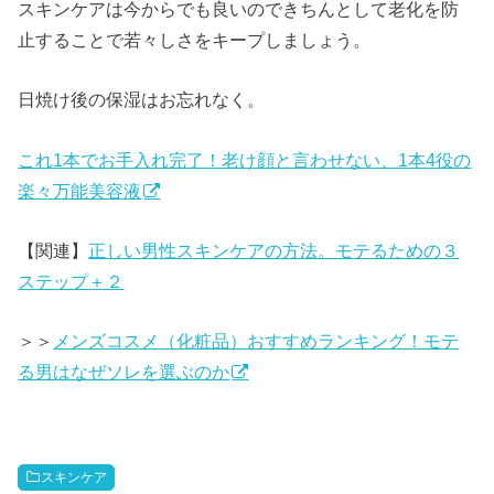
スキンケアは今からでも良いのできちんとして老化を防
止することで若々しさをキープしましょう。
日焼け後の保湿はお忘れなく。
これ1本でお手入れ完了！老け顔と言わせない、1本4役の
楽々万能美容液
【関連】
正しい男性スキンケアの方法。モテるための３
ステップ＋２
＞＞
メンズコスメ（化粧品）おすすめランキング！モテ
る男はなぜソレを選ぶのか
スキンケア