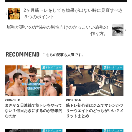
2ヶ月筋トレをしても効果が出ない時に見直すべき
３つのポイント
眉毛が薄いのが悩みの男性向けのかっこいい眉毛の
作り方。
RECOMMEND
こちらの記事も人気です。
筋トレメニュー
筋トレメニュー
2015.12.13
2015.12.6
まさか２日連続で筋トレをやって
筋トレ初心者はジムでマシンかフ
ない？何日おきにするのが効果的
リーウエイトのどっちがいい？メ
なのか
リットまとめ
筋トレメニュー
筋トレメニュー