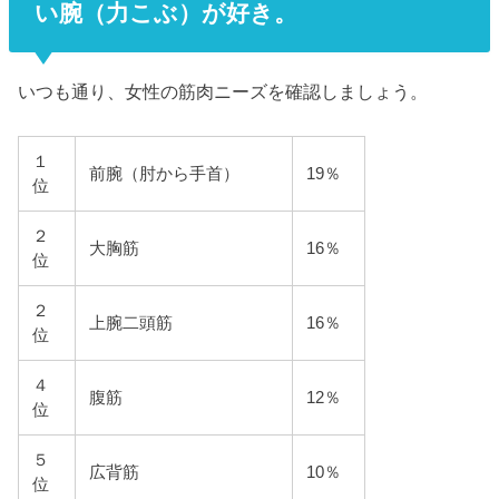
い腕（力こぶ）が好き。
いつも通り、女性の筋肉ニーズを確認しましょう。
１
前腕（肘から手首）
19％
位
２
大胸筋
16％
位
２
上腕二頭筋
16％
位
４
腹筋
12％
位
５
広背筋
10％
位