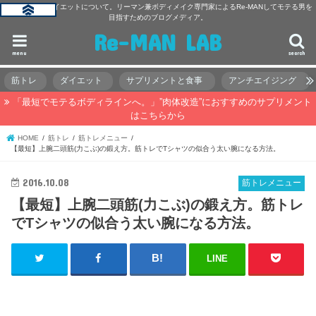
主に筋トレ・ダイエットについて。リーマン兼ボディメイク専門家によるRe-MANしてモテる男を
目指すためのブログメディア。
Re-MAN LAB
menu
search
筋トレ
ダイエット
サプリメントと食事
アンチエイジング
「最短でモテるボディラインへ。」”肉体改造”におすすめのサプリメント
はこちらから
HOME
筋トレ
筋トレメニュー
【最短】上腕二頭筋(力こぶ)の鍛え方。筋トレでTシャツの似合う太い腕になる方法。
2016.10.08
筋トレメニュー
【最短】上腕二頭筋(力こぶ)の鍛え方。筋トレ
でTシャツの似合う太い腕になる方法。
LINE