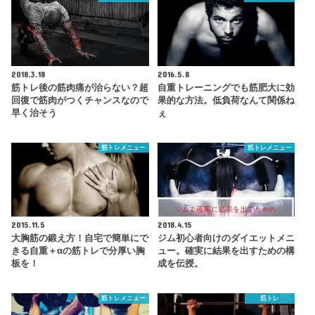
2018.3.18
2016.5.8
筋トレ後の筋肉痛が治らない？超
自重トレーニングでも筋肥大に効
回復で筋肉がつくチャンスなので
果的な方法。低負荷なんて関係ね
早く治そう
ぇ
筋トレメニュー
筋トレメニュー
2015.11.5
2018.4.15
大胸筋の鍛え方！自宅で簡単にで
ジム初心者向けのダイエットメニ
きる自重＋αの筋トレで分厚い胸
ュー。確実に結果を出すための構
板を！
成を伝授。
筋トレメニュー
筋トレ