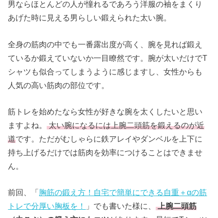
男ならほとんどの人が憧れるであろう洋服の袖をまくり
あげた時に見える男らしい鍛えられた太い腕。
全身の筋肉の中でも一番露出度が高く、腕を見れば鍛え
ているか鍛えていないか一目瞭然です。腕が太いだけでT
シャツも似合ってしまうように感じますし、女性からも
人気の高い筋肉の部位です。
筋トレを始めたなら女性が好きな腕を太くしたいと思い
ますよね。
太い腕になるには上腕二頭筋を鍛えるのが近
道
です。ただがむしゃらに鉄アレイやダンベルを上下に
持ち上げるだけでは筋肉を効率につけることはできませ
ん。
前回、「
胸筋の鍛え方！自宅で簡単にできる自重＋αの筋
トレで分厚い胸板を！
」でも書いた様に、
上腕二頭筋