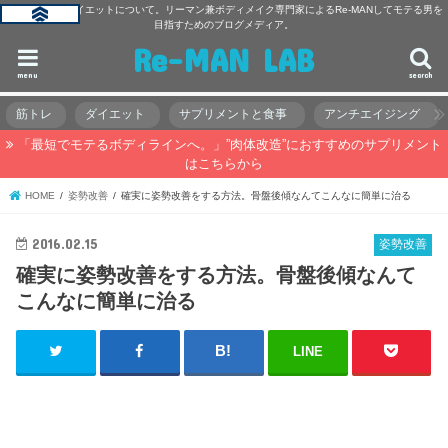
主に筋トレ・ダイエットについて。リーマン兼ボディメイク専門家によるRe-MANしてモテる男を
目指すためのブログメディア。
Re-MAN LAB
menu
search
筋トレ
ダイエット
サプリメントと食事
アンチエイジング
「最短でモテるボディラインへ。」”肉体改造”におすすめのサプリメント
はこちらから
HOME
姿勢改善
確実に姿勢改善をする方法。骨盤後傾なんてこんなに簡単に治る
2016.02.15
姿勢改善
確実に姿勢改善をする方法。骨盤後傾なんて
こんなに簡単に治る
LINE